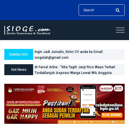
Ingin Jadi Jurnalis, Kirim CV anda ke Email:
siogelah@gmail.com
pasang IKLAN anda melalui siogelah@gmail.com
Sekilas Info
dr Faisal Arbie : "Kita Tagih Janji Rico Waas Terkait
Tindaklanjuti Aspirasi Warga Lewat WA Anggota
Komisi I DPRD Medan Dukung Penuh Langkah Tegas
Hot News
APH Razia Narkoba di THM