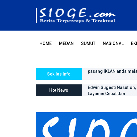
HOME
MEDAN
SUMUT
NASIONAL
EK
pasang IKLAN anda mel
Tiada hari tanpa doa da
Sekilas Info
Edwin Sugesti Nasution
Hot News
Layanan Cepat dan